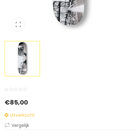
0
5
0
€
85,00
out
of
Uitverkocht
based
Vergelijk
on
customer