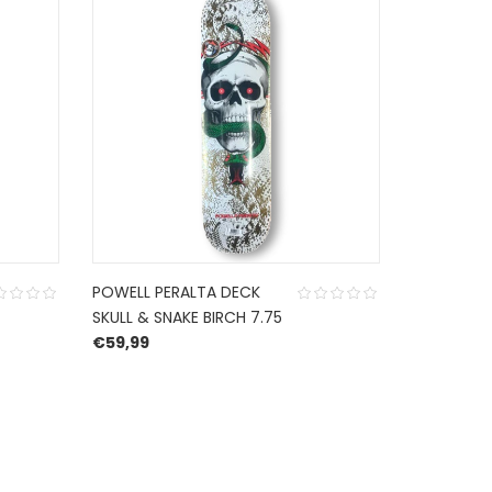
POWELL PERALTA DECK
POWELL P
SKULL & SNAKE BIRCH 7.75
ISAMU YA
€
59,99
8.0
€
84,99