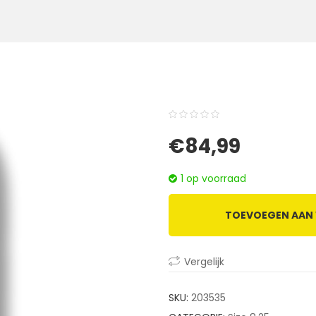
0
5
0
€
84,99
out
of
1 op voorraad
based
on
TOEVOEGEN AAN
customer
ratings
Vergelijk
SKU:
203535