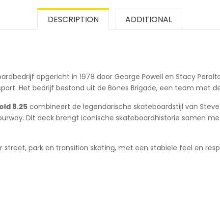
DESCRIPTION
ADDITIONAL
ardbedrijf opgericht in 1978 door George Powell en Stacy Peralta
rt. Het bedrijf bestond uit de Bones Brigade, een team met de be
ld 8.25
combineert de legendarische skateboardstijl van Stev
lourway. Dit deck brengt iconische skateboardhistorie samen m
 street, park en transition skating, met een stabiele feel en res