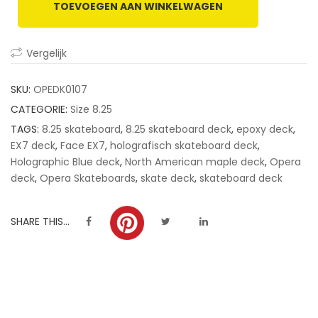
TOEVOEGEN AAN WINKELWAGEN
customer
ratings
Vergelijk
SKU:
OPEDK0107
CATEGORIE:
Size 8.25
TAGS:
8.25 skateboard
,
8.25 skateboard deck
,
epoxy deck
,
EX7 deck
,
Face EX7
,
holografisch skateboard deck
,
Holographic Blue deck
,
North American maple deck
,
Opera
deck
,
Opera Skateboards
,
skate deck
,
skateboard deck
SHARE THIS...