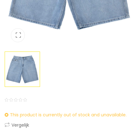
0
5
0
This product is currently out of stock and unavailable.
out
of
Vergelijk
based
on