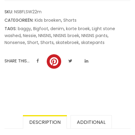
customer
SKU:
NSBFLSW22m
ratings
CATEGORIEËN:
Kids broeken
,
Shorts
TAGS:
baggy
,
Bigfoot
,
denim
,
korte broek
,
Light stone
washed
,
Nessie
,
NNSNS
,
NNSNS broek
,
NNSNS pants
,
Nonsense
,
Short
,
Shorts
,
skatebroek
,
skatepants
SHARE THIS...
DESCRIPTION
ADDITIONAL