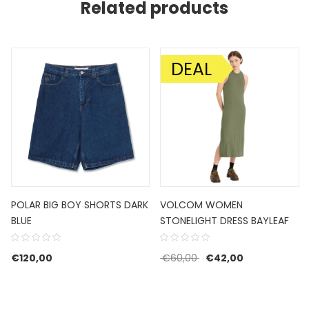
Related products
DEAL
AANBIEDING!
POLAR BIG BOY SHORTS DARK
VOLCOM WOMEN
BLUE
STONELIGHT DRESS BAYLEAF
Oorspronkelijke prijs w
Huidige prijs i
€
120,00
€
60,00
€
42,00