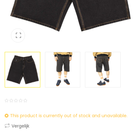
0
5
0
This product is currently out of stock and unavailable.
out
of
Vergelijk
based
on