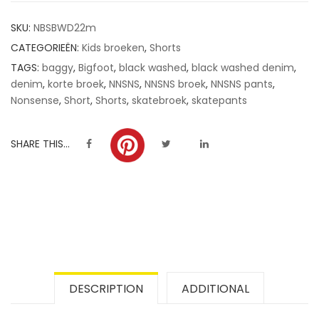
customer
SKU:
NBSBWD22m
ratings
CATEGORIEËN:
Kids broeken
,
Shorts
TAGS:
baggy
,
Bigfoot
,
black washed
,
black washed denim
,
denim
,
korte broek
,
NNSNS
,
NNSNS broek
,
NNSNS pants
,
Nonsense
,
Short
,
Shorts
,
skatebroek
,
skatepants
SHARE THIS...
DESCRIPTION
ADDITIONAL