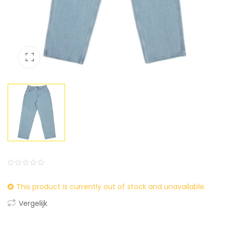
0
5
0
This product is currently out of stock and unavailable.
out
of
Vergelijk
based
on