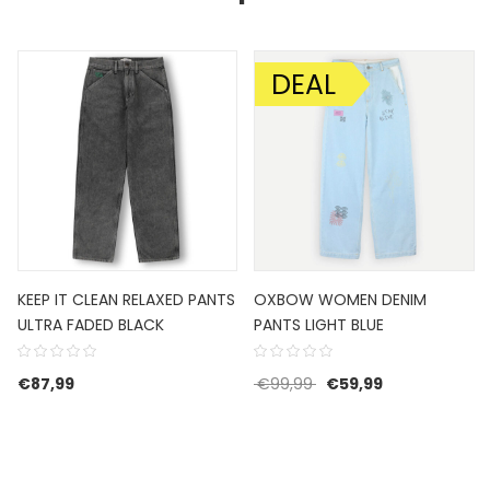
DEAL
AANBIEDING!
KEEP IT CLEAN RELAXED PANTS
OXBOW WOMEN DENIM
ULTRA FADED BLACK
PANTS LIGHT BLUE
Oorspronkelijke prijs w
Huidige prijs i
€
87,99
€
99,99
€
59,99