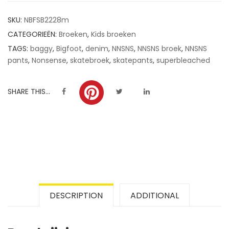
customer
SKU:
NBFSB2228m
ratings
CATEGORIEËN:
Broeken
,
Kids broeken
TAGS:
baggy
,
Bigfoot
,
denim
,
NNSNS
,
NNSNS broek
,
NNSNS
pants
,
Nonsense
,
skatebroek
,
skatepants
,
superbleached
SHARE THIS...
DESCRIPTION
ADDITIONAL