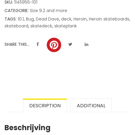
SKU:
1145956-101
ratings
CATEGORIE:
Size 9.2 and more
TAGS:
10.1
,
Bug
,
Dead Dave
,
deck
,
Heroin
,
Heroin skateboards
,
skateboard
,
skatedeck
,
skateplank
SHARE THIS...
DESCRIPTION
ADDITIONAL
Beschrijving