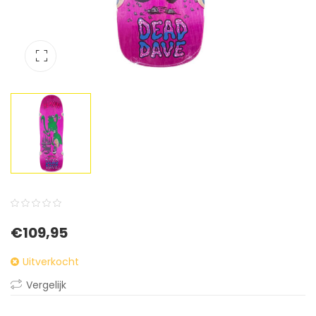
0
5
0
€
109,95
out
of
Uitverkocht
based
Vergelijk
on
customer