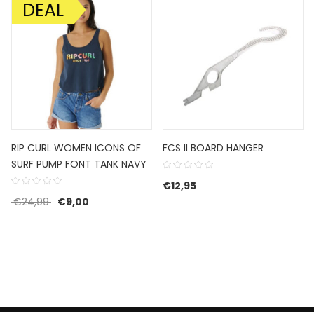
DEAL
AANBIEDING!
RIP CURL WOMEN ICONS OF
FCS II BOARD HANGER
SURF PUMP FONT TANK NAVY
€
12,95
Oorspronkelijke prijs was: €24,99.
Huidige prijs is: €9,00.
€
24,99
€
9,00