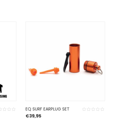
EQ SURF EARPLUG SET
SOLAREZ D
€
39,95
EXPOXY
€
21,95