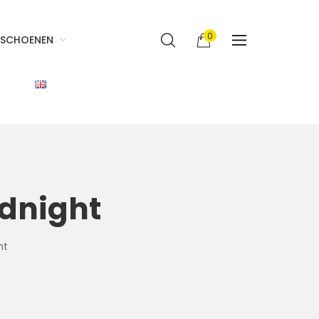
0
SCHOENEN
idnight
ht