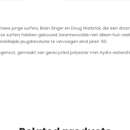
an twee jonge surfers, Brian Singer en Doug Warbrick, die een 
eze surfers hebben gebouwd, beantwoordde niet alleen hun reisl
reldwijde jeugdrevolutie te vervoegen eind jaren ’60.
reisgenoot, gemaakt van gerecycled polyester met Hydro watera