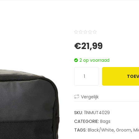
0
5
0
€
21,99
out
of
2 op voorraad
based
on
TOEV
customer
ratings
Vergelijk
SKU:
11NMUT4029
CATEGORIE:
Bags
TAGS:
Black/White
,
Groom
,
Mi