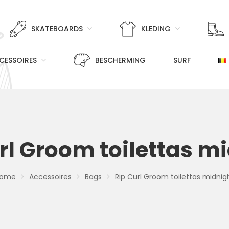
SKATEBOARDS
KLEDING
CESSOIRES
BESCHERMING
SURF
rl Groom toilettas m
ome
Accessoires
Bags
Rip Curl Groom toilettas midnig