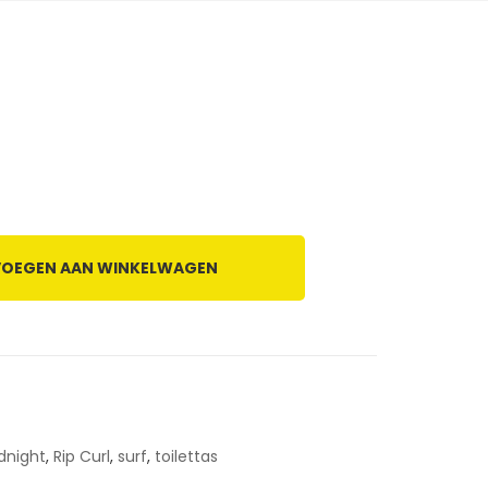
OEGEN AAN WINKELWAGEN
dnight
,
Rip Curl
,
surf
,
toilettas