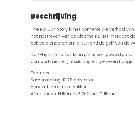
Beschrijving
The Rip Curl Story is het opmerkelijke verhaal v
het nastreven van de ultieme rit. Het merk dat d
ook vele anderen om al surfend de golf van de we
De F-Light Toilettas Midnight is een geweldige 
compartimenten, ritssluiting en geweven badge.
Features
Samenstelling: 100% polyester
Handvat, meerdere vakken
Afmetingen: H:150mm B:260mm D:115mm