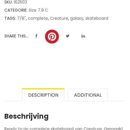
SKU:
162503
ratings
CATEGORIE:
Size 7.8 C
TAGS:
7/8"
,
complete
,
Creature
,
galaxy
,
skateboard
SHARE THIS...
DESCRIPTION
ADDITIONAL
Beschrijving
Ready to rip complete skateboard van Creature. Gemaakt