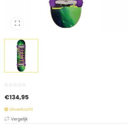
0
5
0
€
134,95
out
of
Uitverkocht
based
Vergelijk
on
customer