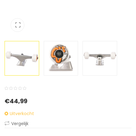
0
5
0
€
44,99
out
of
Uitverkocht
based
Vergelijk
on
customer