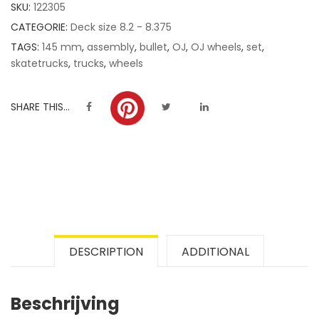
SKU:
122305
ratings
CATEGORIE:
Deck size 8.2 - 8.375
TAGS:
145 mm
,
assembly
,
bullet
,
OJ
,
OJ wheels
,
set
,
skatetrucks
,
trucks
,
wheels
SHARE THIS...
DESCRIPTION
ADDITIONAL
Beschrijving