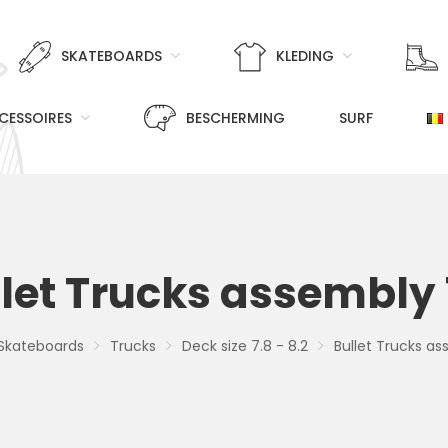
SKATEBOARDS
KLEDING
CESSOIRES
BESCHERMING
SURF
let Trucks assembly
Skateboards
Trucks
Deck size 7.8 - 8.2
Bullet Trucks as