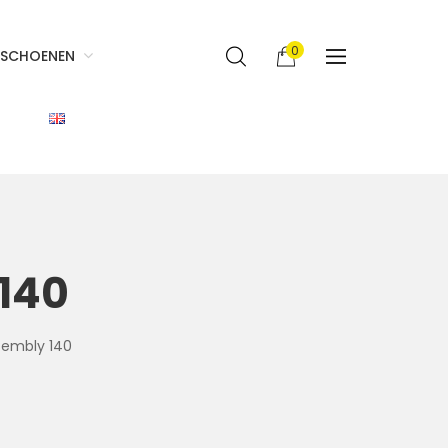
0
SCHOENEN
 140
sembly 140