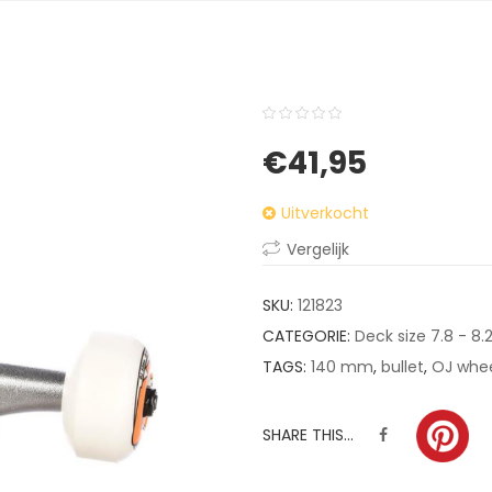
0
5
0
€
41,95
out
of
Uitverkocht
based
on
Vergelijk
customer
ratings
SKU:
121823
CATEGORIE:
Deck size 7.8 - 8.
TAGS:
140 mm
,
bullet
,
OJ whe
SHARE THIS...