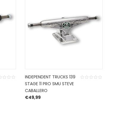
INDEPENDENT TRUCKS 139
BULLET TRU
STAGE 11 PRO SMU STEVE
€
23,99
CABALLERO
€
49,99