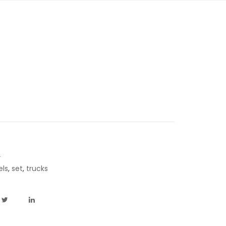
2
els
,
set
,
trucks