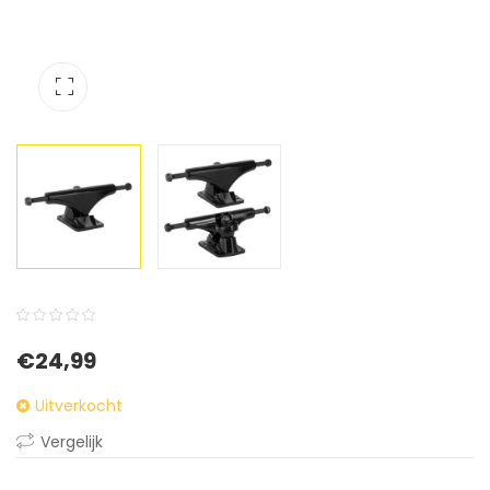
0
5
0
€
24,99
out
of
Uitverkocht
based
Vergelijk
on
customer