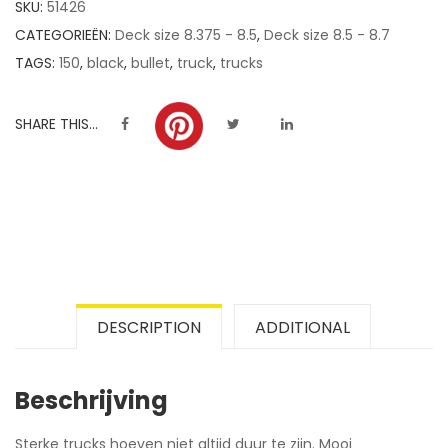
SKU:
51426
ratings
CATEGORIEËN:
Deck size 8.375 - 8.5
,
Deck size 8.5 - 8.7
TAGS:
150
,
black
,
bullet
,
truck
,
trucks
SHARE THIS...
DESCRIPTION
ADDITIONAL
Beschrijving
Sterke trucks hoeven niet altijd duur te zijn. Mooi