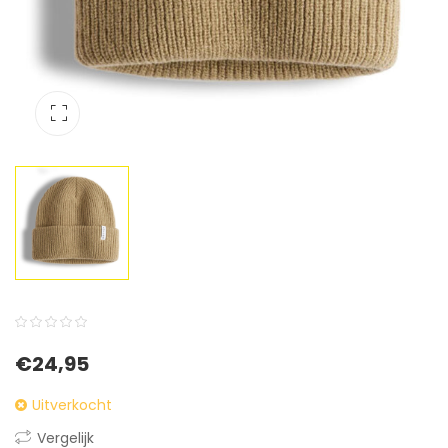
0
5
0
€
24,95
out
of
Uitverkocht
based
Vergelijk
on