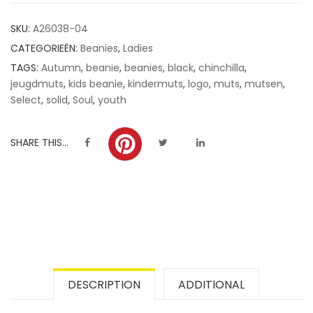
customer
SKU:
A26038-04
ratings
CATEGORIEËN:
Beanies
,
Ladies
TAGS:
Autumn
,
beanie
,
beanies
,
black
,
chinchilla
,
jeugdmuts
,
kids beanie
,
kindermuts
,
logo
,
muts
,
mutsen
,
Select
,
solid
,
Soul
,
youth
SHARE THIS...
DESCRIPTION
ADDITIONAL