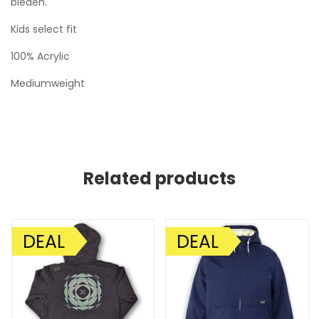
bieden.
Kids select fit
100% Acrylic
Mediumweight
Related products
DEAL
DEAL
AANBIEDING!
AANBIEDING!