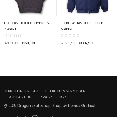
OXBOW HOODIE HYPNOSIS
OXBOW JAS JOAO DEEP
ZWART
MARINE
s was: €64,99.
 is: €38,99.
Oorspronkelijke prijs was: €89,99.
Huidige prijs is: €53,99.
Oorspronkelijke prijs 
Huidige prijs 
€
89,99
€
53,99
€
124,99
€
74,99
HERROEPINGSRECHT
BETALEN EN VERZENDEN
CONTACT US
PRIVACY POLICY
@ 2019 Dragon skateshop. Shop by
Nonius Grafisch
.