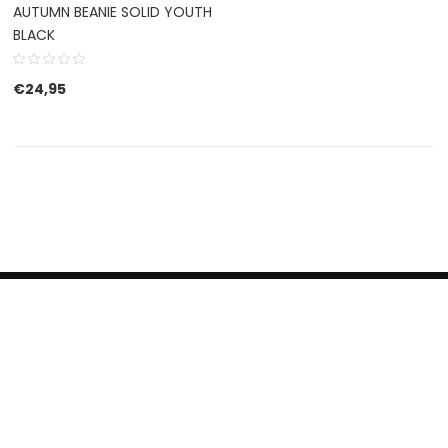
AUTUMN BEANIE SOLID YOUTH
BLACK
€
24,95
HERROEPINGSRECHT
BETALEN EN VERZENDEN
CONTACT US
PRIVACY POLICY
@ 2019 Dragon skateshop. Shop by
Nonius Grafisch
.