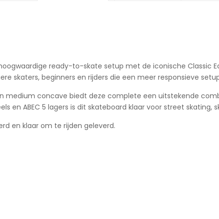
 hoogwaardige ready-to-skate setup met de iconische Classic Eag
ere skaters, beginners en rijders die een meer responsieve setup
n medium concave biedt deze complete een uitstekende combi
 en ABEC 5 lagers is dit skateboard klaar voor street skating, s
d en klaar om te rijden geleverd.