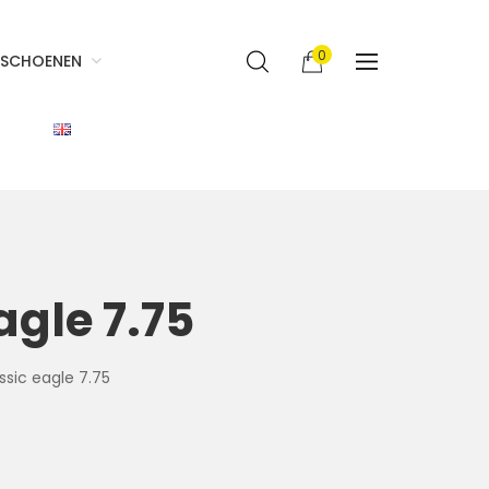
0
SCHOENEN
gle 7.75
sic eagle 7.75