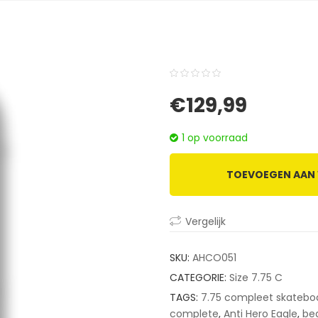
0
5
0
€
129,99
out
of
1 op voorraad
based
on
TOEVOEGEN AAN
customer
ratings
Vergelijk
SKU:
AHCO051
CATEGORIE:
Size 7.75 C
TAGS:
7.75 compleet skatebo
complete
,
Anti Hero Eagle
,
be