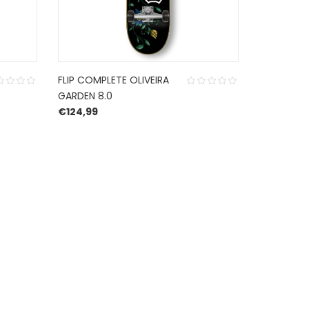
FLIP COMPLETE OLIVEIRA
ZERO DECK
GARDEN 8.0
BUSINESS 8
€
124,99
€
89,99