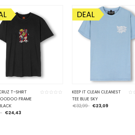
AL
DEAL
DING!
AANBIEDING!
CRUZ T-SHIRT
KEEP IT CLEAN CLEANEST
VOODOO FRAME
TEE BLUE SKY
Oorspronkelijke prijs 
Huidige prijs 
BLACK
€
32,99
€
23,09
Oorspronkelijke prijs was: €34,99.
Huidige prijs is: €24,43.
9
€
24,43