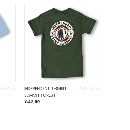
DEA
AANBIEDING
INDEPENDENT T-SHIRT
SANTA CR
SUMMIT FOREST
WINKOWSK
was: €32,99.
is: €23,09.
€
42,99
BLACK
O
€
84,99