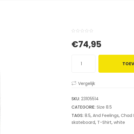
0
5
0
€
74,95
out
of
based
TOEV
on
customer
ratings
Vergelijk
SKU:
23105514
CATEGORIE:
Size 8.5
TAGS:
8.5
,
And Feelings
,
Chad 
skateboard
,
T-Shirt
,
white