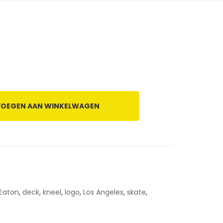
OEGEN AAN WINKELWAGEN
Eaton
,
deck
,
kneel
,
logo
,
Los Angeles
,
skate
,