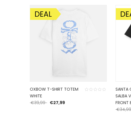
DEAL
DE
AANBIEDING!
AANBIE
OXBOW T-SHIRT TOTEM
SANTA 
WHITE
SALBA 
Oorspronkelijke prijs was: €39,99.
Huidige prijs is: €27,99.
€
39,99
€
27,99
FRONT 
ijs was: €84,99.
ijs is: €59,49.
€
34,9