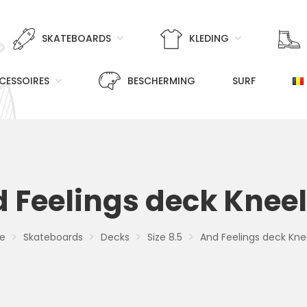
SKATEBOARDS
KLEDING
CESSOIRES
BESCHERMING
SURF
 Feelings deck Kneel
e
Skateboards
Decks
Size 8.5
And Feelings deck Knee