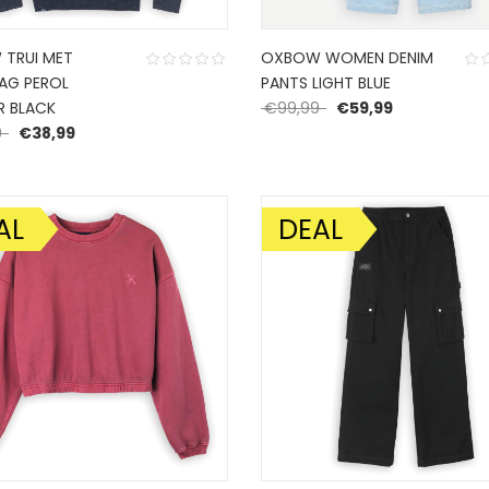
TRUI MET
OXBOW WOMEN DENIM
AG PEROL
PANTS LIGHT BLUE
Oorspronkelijke prijs
Huidige prijs
R BLACK
€
99,99
€
59,99
Oorspronkelijke prijs was: €64,99.
Huidige prijs is: €38,99.
9
€
38,99
AL
DEAL
DING!
AANBIEDING!