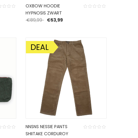
OXBOW HOODIE
HYPNOSIS ZWART
 was: €84,99.
 is: €50,99.
Oorspronkelijke prijs was: €89,99.
Huidige prijs is: €53,99.
€
89,99
€
53,99
DEAL
AANBIEDING!
NNSNS NESSIE PANTS
SHIITAKE CORDUROY