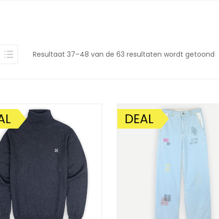
G
Resultaat 37–48 van de 63 resultaten wordt getoond
o
n
AL
DEAL
DING!
AANBIEDING!