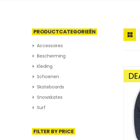
PRODUCTCATEGORIEËN
Accessoires
Bescherming
Kleding
DE
Schoenen
AANBIE
Skateboards
Snowskates
Surf
FILTER BY PRICE