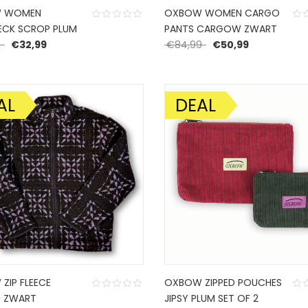
 WOMEN
OXBOW WOMEN CARGO
CK SCROP PLUM
PANTS CARGOW ZWART
Oorspronkelijke prijs was: €54,99.
Huidige prijs is: €32,99.
Oorspronkelijke prijs
Huidige prijs
9
€
32,99
€
84,99
€
50,99
AL
DEAL
DING!
AANBIEDING!
ZIP FLEECE
OXBOW ZIPPED POUCHES
 ZWART
JIPSY PLUM SET OF 2