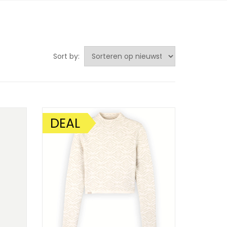
esorteerd
Sort by:
p
ieuwste
DEAL
AANBIEDING!