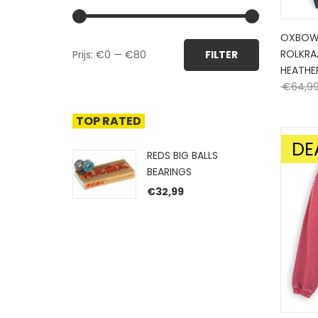
OXBOW 
Min.
Max.
ROLKRA
Prijs:
€0
—
€80
FILTER
prijs
prijs
HEATHE
€
64,9
TOP RATED
DE
AANBIE
REDS BIG BALLS
BEARINGS
€
32,99