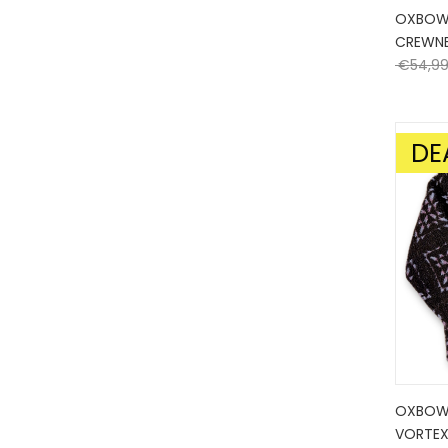
OXBOW
CREWNE
€
54,9
DE
AANBIE
OXBOW 
VORTEX