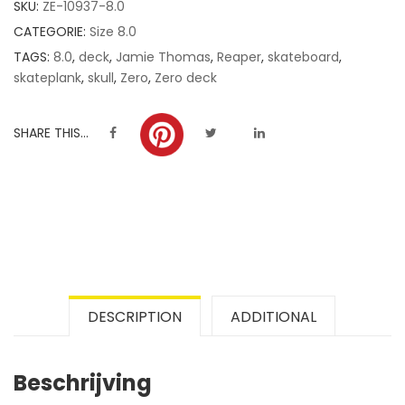
SKU:
ZE-10937-8.0
ratings
CATEGORIE:
Size 8.0
TAGS:
8.0
,
deck
,
Jamie Thomas
,
Reaper
,
skateboard
,
skateplank
,
skull
,
Zero
,
Zero deck
SHARE THIS...
DESCRIPTION
ADDITIONAL
Beschrijving