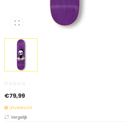
0
5
0
€
79,99
out
of
Uitverkocht
based
Vergelijk
on
customer