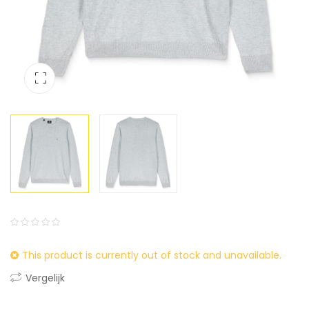
0
5
0
This product is currently out of stock and unavailable.
out
of
Vergelijk
based
on