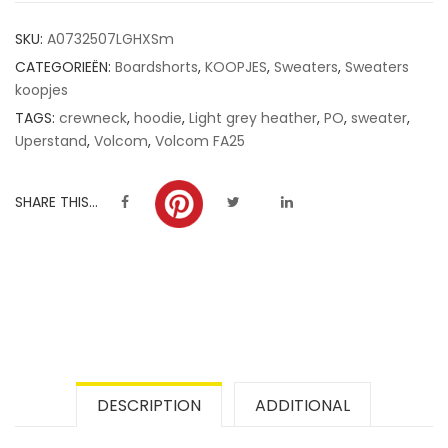
customer
SKU:
A0732507LGHXSm
ratings
CATEGORIEËN:
Boardshorts
,
KOOPJES
,
Sweaters
,
Sweaters
koopjes
TAGS:
crewneck
,
hoodie
,
Light grey heather
,
PO
,
sweater
,
Uperstand
,
Volcom
,
Volcom FA25
SHARE THIS...
DESCRIPTION
ADDITIONAL