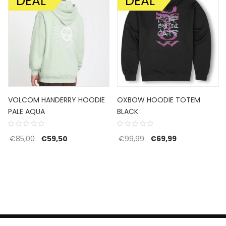
DEAL
DEAL
AANBIEDING!
AANBIEDING!
VOLCOM HANDERRY HOODIE
OXBOW HOODIE TOTEM
PALE AQUA
BLACK
Oorspronkelijke prijs was: €85,00.
Huidige prijs is: €59,50.
Oorspronkelijke prijs w
Huidige prijs i
€
85,00
€
59,50
€
99,99
€
69,99