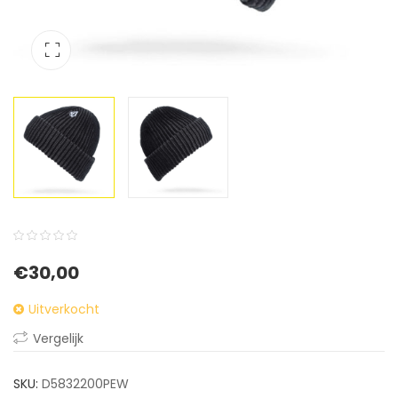
0
5
0
€
30,00
out
of
Uitverkocht
based
Vergelijk
on
customer
SKU:
D5832200PEW
ratings