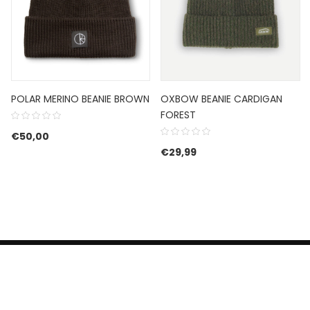
POLAR MERINO BEANIE BROWN
OXBOW BEANIE CARDIGAN
FOREST
€
50,00
s was: €60,00.
s is: €42,00.
€
29,99
HERROEPINGSRECHT
BETALEN EN VERZENDEN
CONTACT US
PRIVACY POLICY