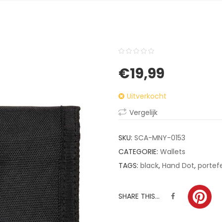
0
5
0
€
19,99
out
of
Uitverkocht
based
on
Vergelijk
customer
ratings
SKU:
SCA-MNY-0153
CATEGORIE:
Wallets
TAGS:
black
,
Hand Dot
,
portefe
SHARE THIS...