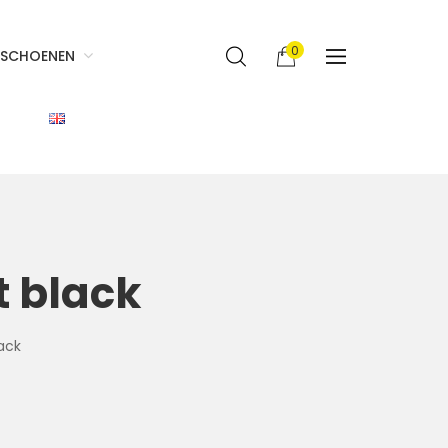
0
SCHOENEN
t black
ack