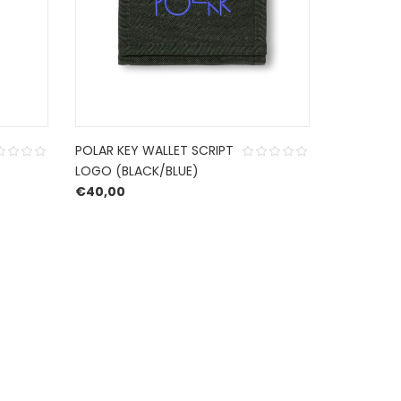
POLAR KEY WALLET SCRIPT
POLAR KEY
LOGO (BLACK/BLUE)
LOGO (BLA
€
40,00
€
40,00