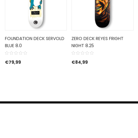
FOUNDATION DECK SERVOLD
ZERO DECK REYES FRIGHT
BLUE 8.0
NIGHT 8.25
€
79,99
€
84,99
HERROEPINGSRECHT
BETALEN EN VERZENDEN
CONTACT US
PRIVACY POLICY
@ 2019 Dragon skateshop. Shop by
Nonius Grafisch
.