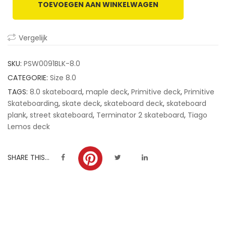
TOEVOEGEN AAN WINKELWAGEN
customer
ratings
Vergelijk
SKU:
PSW0091BLK-8.0
CATEGORIE:
Size 8.0
TAGS:
8.0 skateboard
,
maple deck
,
Primitive deck
,
Primitive
Skateboarding
,
skate deck
,
skateboard deck
,
skateboard
plank
,
street skateboard
,
Terminator 2 skateboard
,
Tiago
Lemos deck
SHARE THIS...