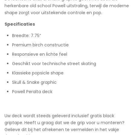
herkenbare old school Powell uitstraling, terwijl de moderne
shape zorgt voor uitstekende controle en pop.
Specificaties
Breedte: 7.75”
Premium birch constructie
Responsieve en lichte feel
Geschikt voor technische street skating
Klassieke popsicle shape
Skull & Snake graphic
Powell Peralta deck
Uw deck wordt steeds geleverd inclusief gratis black
griptape. Heeft u graag dat we de grip voor u monteren?
Gelieve dit bij het afrekenen te vermelden in het vakje