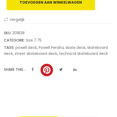
TOEVOEGEN AAN WINKELWAGEN
customer
ratings
Vergelijk
SKU:
201838
CATEGORIE:
Size 7.75
TAGS:
powell deck
,
Powell Peralta
,
skate deck
,
skateboard
deck
,
street skateboard deck
,
technical skateboard deck
SHARE THIS...