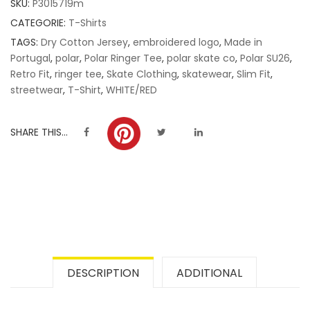
SKU:
P3015719m
ratings
CATEGORIE:
T-Shirts
TAGS:
Dry Cotton Jersey
,
embroidered logo
,
Made in
Portugal
,
polar
,
Polar Ringer Tee
,
polar skate co
,
Polar SU26
,
Retro Fit
,
ringer tee
,
Skate Clothing
,
skatewear
,
Slim Fit
,
streetwear
,
T-Shirt
,
WHITE/RED
SHARE THIS...
DESCRIPTION
ADDITIONAL