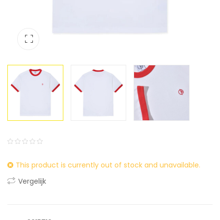
0
5
0
This product is currently out of stock and unavailable.
out
of
Vergelijk
based
on
customer