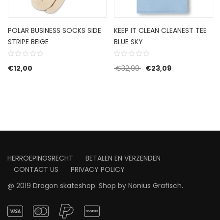
POLAR BUSINESS SOCKS SIDE
KEEP IT CLEAN CLEANEST TEE
STRIPE BEIGE
BLUE SKY
Oorspronkelijke prijs w
Huidige prijs is
€
12,00
€
32,99
€
23,09
HERROEPINGSRECHT
BETALEN EN VERZENDEN
CONTACT US
PRIVACY POLICY
@ 2019 Dragon skateshop. Shop by
Nonius Grafisch
.