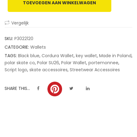
TOEVOEGEN AAN WINKELWAGEN
customer
ratings
Vergelijk
SKU:
P3022120
CATEGORIE:
Wallets
TAGS:
Black blue
,
Cordura Wallet
,
key wallet
,
Made in Poland
,
polar skate co
,
Polar SU26
,
Polar Wallet
,
portemonnee
,
Script logo
,
skate accessoires
,
Streetwear Accessoires
SHARE THIS...