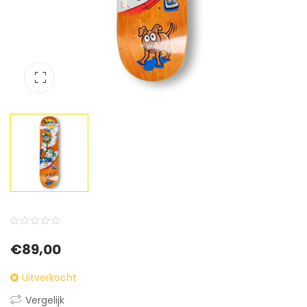
0
5
0
€
89,00
out
of
Uitverkocht
based
Vergelijk
on