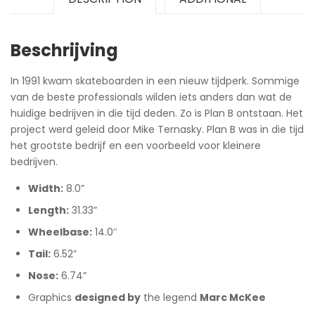
Beschrijving
In 1991 kwam skateboarden in een nieuw tijdperk. Sommige
van de beste professionals wilden iets anders dan wat de
huidige bedrijven in die tijd deden. Zo is Plan B ontstaan. Het
project werd geleid door Mike Ternasky. Plan B was in die tijd
het grootste bedrijf en een voorbeeld voor kleinere
bedrijven.
Width:
8.0”
Length:
31.33”
Wheelbase:
14.0″
Tail:
6.52”
Nose:
6.74”
Graphics
designed by
the legend
Marc McKee