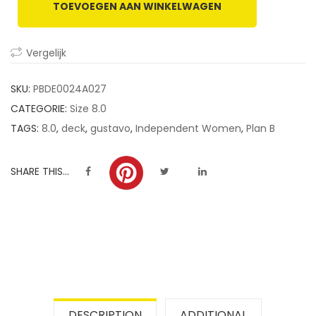
TOEVOEGEN AAN WINKELWAGEN
customer
ratings
Vergelijk
SKU:
PBDE0024A027
CATEGORIE:
Size 8.0
TAGS:
8.0
,
deck
,
gustavo
,
Independent Women
,
Plan B
SHARE THIS...
DESCRIPTION
ADDITIONAL