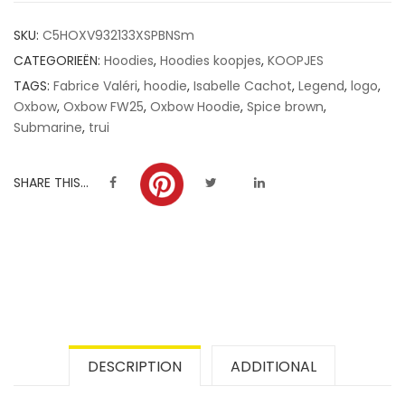
customer
SKU:
C5HOXV932133XSPBNSm
ratings
CATEGORIEËN:
Hoodies
,
Hoodies koopjes
,
KOOPJES
TAGS:
Fabrice Valéri
,
hoodie
,
Isabelle Cachot
,
Legend
,
logo
,
Oxbow
,
Oxbow FW25
,
Oxbow Hoodie
,
Spice brown
,
Submarine
,
trui
SHARE THIS...
DESCRIPTION
ADDITIONAL