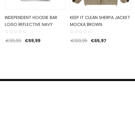
INDEPENDENT HOODIE BAR
KEEP IT CLEAN SHERPA JACKET
LOGO REFLECTIVE NAVY
MOCKA BROWN
 was: €85,00.
 is: €59,50.
Oorspronkelijke prijs was: €99,99.
Huidige prijs is: €59,99.
Oorspronkelijke prijs w
Huidige prijs i
€
99,99
€
59,99
€
109,95
€
65,97
HERROEPINGSRECHT
BETALEN EN VERZENDEN
CONTACT US
PRIVACY POLICY
@ 2019 Dragon skateshop. Shop by
Nonius Grafisch
.