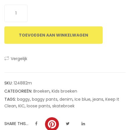
ratings
TOEVOEGEN AAN WINKELWAGEN
Vergelijk
SKU:
124882m
CATEGORIEËN:
Broeken
,
Kids broeken
TAGS:
baggy
,
baggy pants
,
denim
,
Ice blue
,
jeans
,
Keep It
Clean
,
KIC
,
loose pants
,
skatebroek
SHARE THIS...