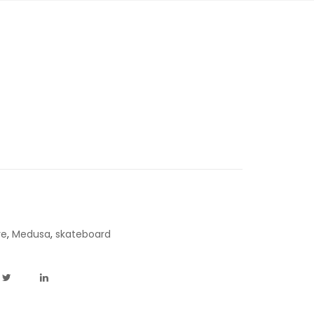
re
,
Medusa
,
skateboard