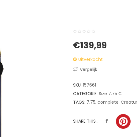
0
5
0
€
139,99
out
of
Uitverkocht
based
on
Vergelijk
customer
ratings
SKU:
157661
CATEGORIE:
Size 7.75 C
TAGS:
7.75
,
complete
,
Creatu
SHARE THIS...