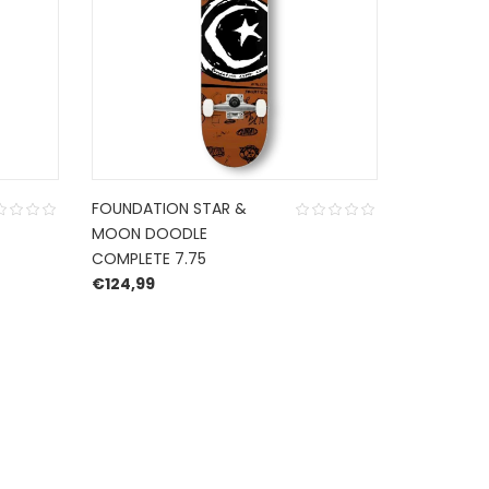
FOUNDATION STAR &
HEROIN D
MOON DOODLE
RAZOR EG
COMPLETE 7.75
€
109,95
€
124,99