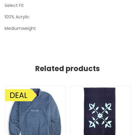
Select Fit
100% Acrylic
Mediumweight
Related products
DEAL
AANBIEDING!