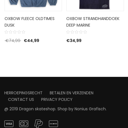
OXBOW FLEECE OLDTIMES
OXBOW STRANDHANDDOEK
DUSK
DEEP MARINE
Oorspronkelijke prijs was: €74,99.
Huidige prijs is: €44,99.
€
74,99
€
44,99
€
34,99
HERROEPINGSRECHT
BETALEN EN VERZENDEN
CONTACT US
PRIVACY POLICY
@ 2019 Dragon skateshop. Shop by
Nonius Grafisch
.