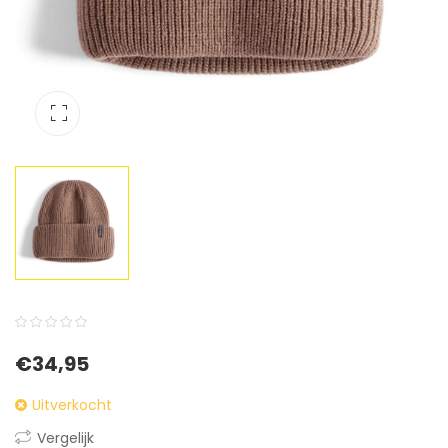
0
5
0
€
34,95
out
of
Uitverkocht
based
Vergelijk
on