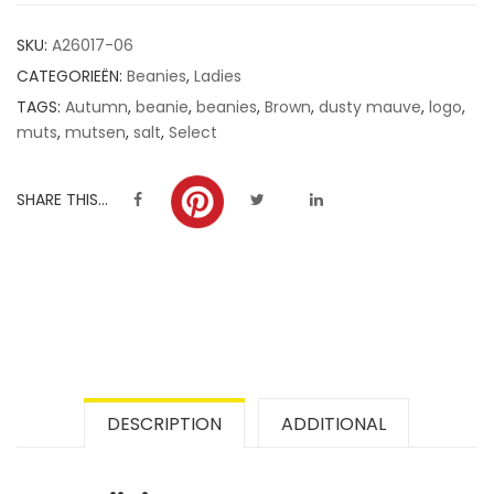
customer
SKU:
A26017-06
ratings
CATEGORIEËN:
Beanies
,
Ladies
TAGS:
Autumn
,
beanie
,
beanies
,
Brown
,
dusty mauve
,
logo
,
muts
,
mutsen
,
salt
,
Select
SHARE THIS...
DESCRIPTION
ADDITIONAL