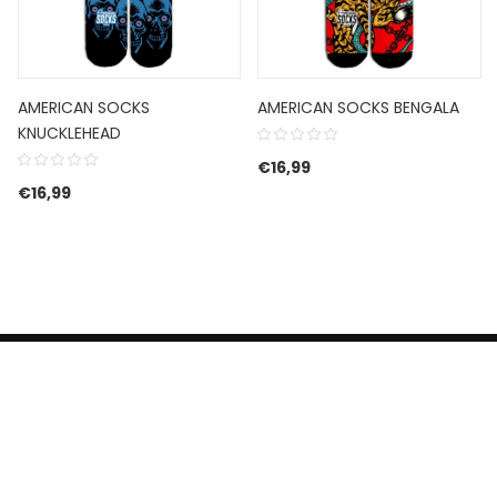
AMERICAN SOCKS
AMERICAN SOCKS BENGALA
KNUCKLEHEAD
€
16,99
€
16,99
HERROEPINGSRECHT
BETALEN EN VERZENDEN
CONTACT US
PRIVACY POLICY
@ 2019 Dragon skateshop. Shop by
Nonius Grafisch
.