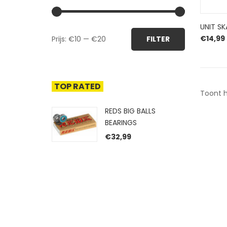
UNIT S
Min.
Max.
€
14,99
Prijs:
€10
—
€20
FILTER
prijs
prijs
TOP RATED
Toont h
REDS BIG BALLS
BEARINGS
€
32,99