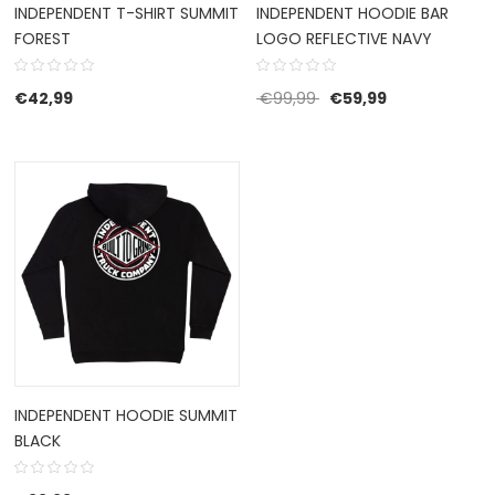
INDEPENDENT T-SHIRT SUMMIT
INDEPENDENT HOODIE BAR
FOREST
LOGO REFLECTIVE NAVY
Oorspronkelijke prijs w
Huidige prijs i
€
42,99
€
99,99
€
59,99
INDEPENDENT HOODIE SUMMIT
BLACK