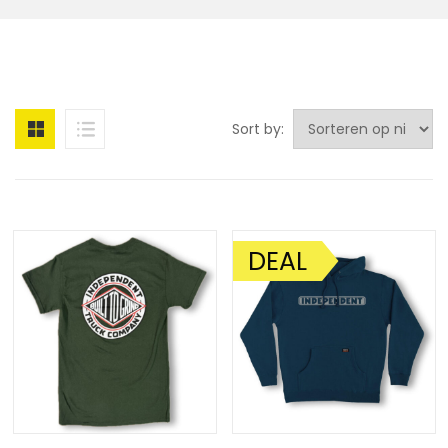
Sort by:
DEAL
AANBIEDING!