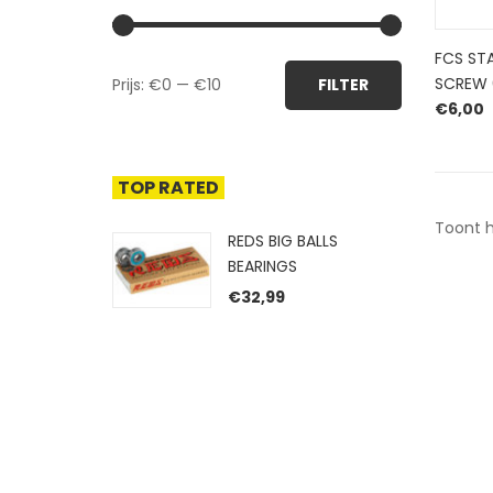
FCS STA
Min.
Max.
SCREW 
Prijs:
€0
—
€10
FILTER
prijs
prijs
€
6,00
TOP RATED
Toont h
REDS BIG BALLS
BEARINGS
€
32,99