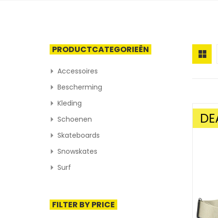
PRODUCTCATEGORIEËN
Accessoires
Bescherming
Kleding
DE
Schoenen
AANBIE
Skateboards
Snowskates
Surf
FILTER BY PRICE