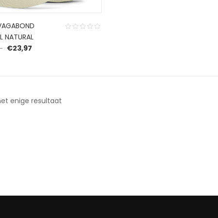
 VAGABOND
L NATURAL
Oorspronkelijke prijs was: €39,95.
Huidige prijs is: €23,97.
€
23,97
et enige resultaat