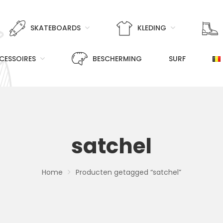
SKATEBOARDS
KLEDING
CESSOIRES
BESCHERMING
SURF
satchel
Home
Producten getagged “satchel”