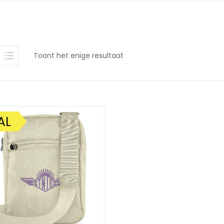
Toont het enige resultaat
AL
DING!