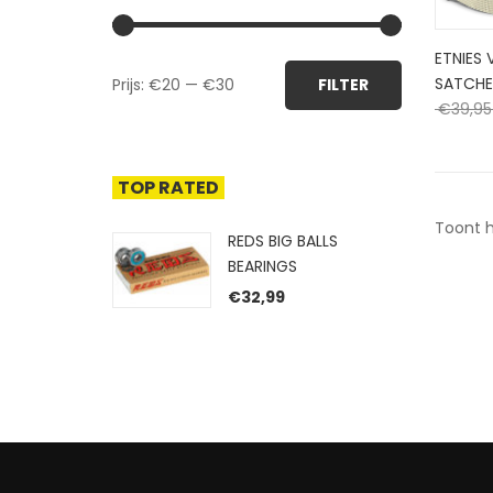
ETNIES
Min.
Max.
SATCHE
Prijs:
€20
—
€30
FILTER
prijs
prijs
€
39,95
TOP RATED
Toont h
REDS BIG BALLS
BEARINGS
€
32,99