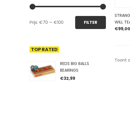
STRANG
Min.
Max.
WILL TE
Prijs:
€70
—
€100
FILTER
prijs
prijs
€
99,0
TOP RATED
Toont a
REDS BIG BALLS
BEARINGS
€
32,99