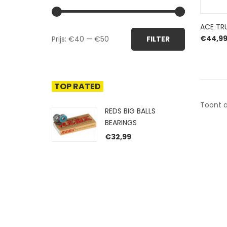
ACE TR
Min.
Max.
€
44,9
Prijs:
€40
—
€50
FILTER
prijs
prijs
TOP RATED
Toont a
REDS BIG BALLS
BEARINGS
€
32,99