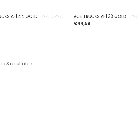
UCKS AF1 44 GOLD
ACE TRUCKS AF1 33 GOLD
9
€
44,99
Gesorteerd
lle 3 resultaten
op
nieuwste