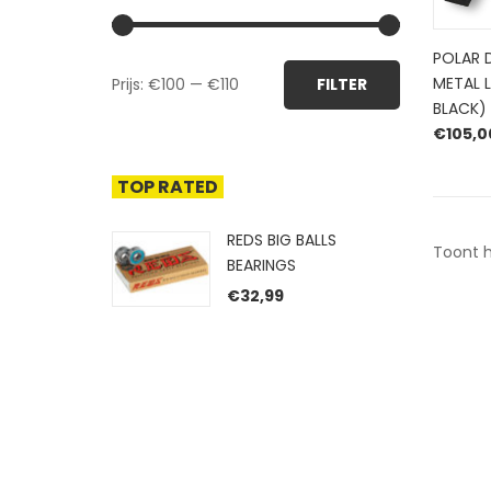
POLAR 
Min.
Max.
METAL 
Prijs:
€100
—
€110
FILTER
prijs
prijs
BLACK)
€
105,0
TOP RATED
REDS BIG BALLS
Toont h
BEARINGS
€
32,99