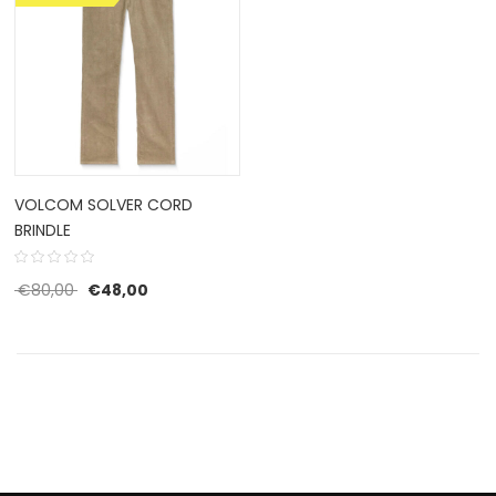
VOLCOM SOLVER CORD
BRINDLE
Oorspronkelijke prijs was: €80,00.
Huidige prijs is: €48,00.
€
80,00
€
48,00