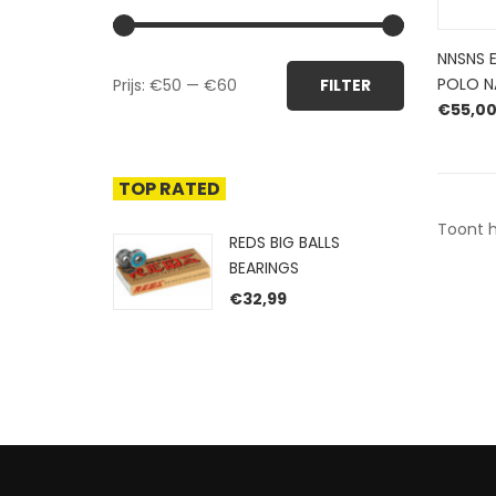
NNSNS 
Min.
Max.
POLO N
Prijs:
€50
—
€60
FILTER
prijs
prijs
€
55,0
TOP RATED
Toont h
REDS BIG BALLS
BEARINGS
€
32,99