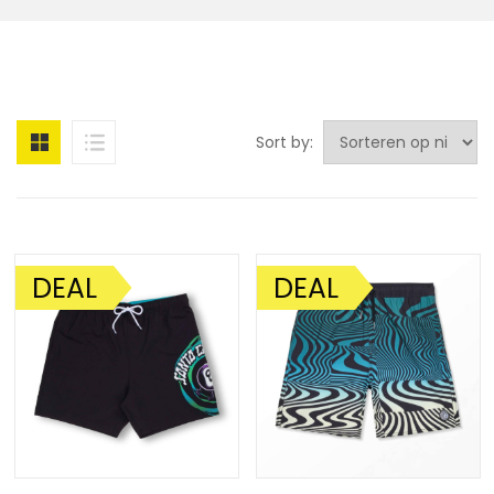
Sort by:
DEAL
DEAL
AANBIEDING!
AANBIEDING!