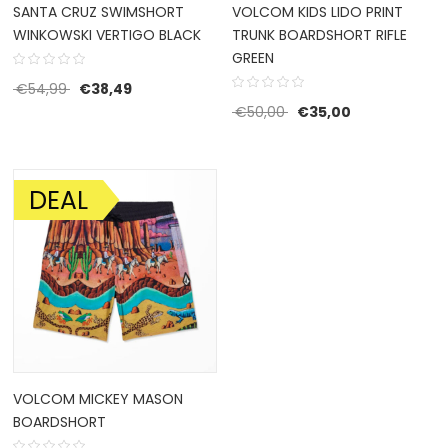
SANTA CRUZ SWIMSHORT
VOLCOM KIDS LIDO PRINT
WINKOWSKI VERTIGO BLACK
TRUNK BOARDSHORT RIFLE
GREEN
Oorspronkelijke prijs was: €54,99.
Huidige prijs is: €38,49.
€
54,99
€
38,49
Oorspronkelijke prijs w
Huidige prijs i
€
50,00
€
35,00
DEAL
AANBIEDING!
VOLCOM MICKEY MASON
BOARDSHORT