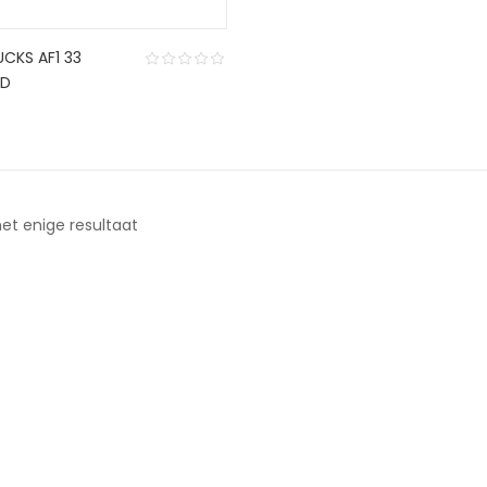
CKS AF1 33
ED
et enige resultaat