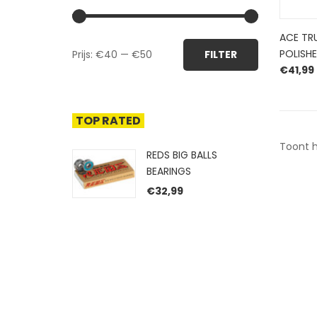
ACE TRU
Min.
Max.
POLISH
Prijs:
€40
—
€50
FILTER
prijs
prijs
€
41,99
TOP RATED
Toont h
REDS BIG BALLS
BEARINGS
€
32,99