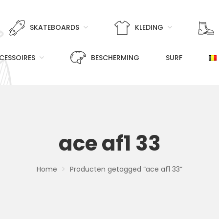
SKATEBOARDS
KLEDING
CESSOIRES
BESCHERMING
SURF
ace af1 33
Home
Producten getagged “ace af1 33”