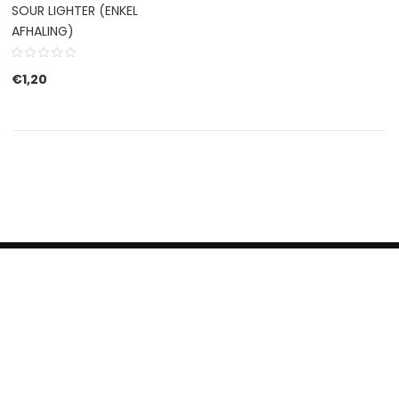
SOUR LIGHTER (ENKEL
AFHALING)
€
1,20
HERROEPINGSRECHT
BETALEN EN VERZENDEN
CONTACT US
PRIVACY POLICY
@ 2019 Dragon skateshop. Shop by
Nonius Grafisch
.