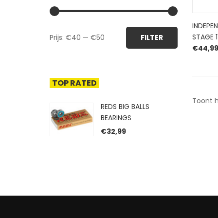
INDEPE
Min.
Max.
STAGE 1
Prijs:
€40
—
€50
FILTER
prijs
prijs
€
44,9
TOP RATED
Toont h
REDS BIG BALLS
BEARINGS
€
32,99