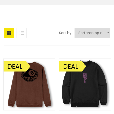
Sort by:
DEAL
DEAL
AANBIEDING!
AANBIEDING!