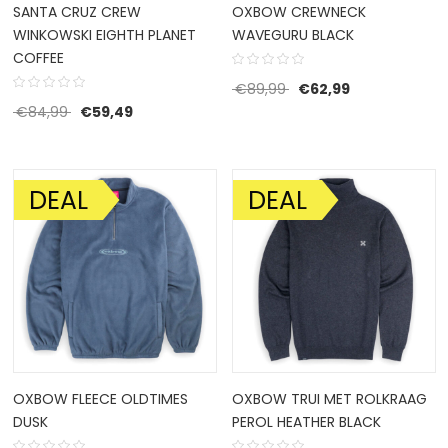
SANTA CRUZ CREW
OXBOW CREWNECK
WINKOWSKI EIGHTH PLANET
WAVEGURU BLACK
COFFEE
Oorspronkelijke prijs w
Huidige prijs i
€
89,99
€
62,99
Oorspronkelijke prijs was: €84,99.
Huidige prijs is: €59,49.
€
84,99
€
59,49
DEAL
DEAL
AANBIEDING!
AANBIEDING!
OXBOW FLEECE OLDTIMES
OXBOW TRUI MET ROLKRAAG
DUSK
PEROL HEATHER BLACK