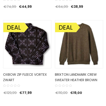
Oorspronkelijke prijs was: €74,99.
Huidige prijs is: €44,99.
Oorspronkelijke prijs 
Huidige prijs i
€
74,99
€
44,99
€
64,99
€
38,99
DEAL
DEAL
AANBIEDING!
AANBIEDING!
OXBOW ZIP FLEECE VORTEX
BRIXTON LANDMARK CREW
ZWART
SWEATER HEATHER BROWN
Oorspronkelijke prijs was: €129,99.
Huidige prijs is: €77,99.
Oorspronkelijke prijs wa
Huidige prijs is
€
129,99
€
77,99
€
110,00
€
19,00