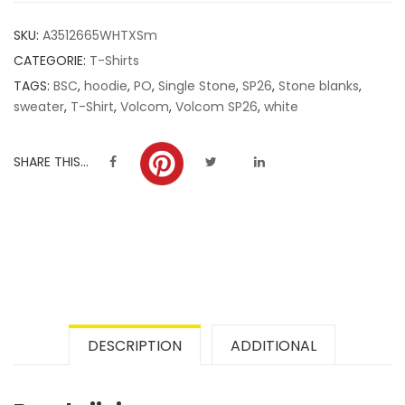
customer
SKU:
A3512665WHTXSm
ratings
CATEGORIE:
T-Shirts
TAGS:
BSC
,
hoodie
,
PO
,
Single Stone
,
SP26
,
Stone blanks
,
sweater
,
T-Shirt
,
Volcom
,
Volcom SP26
,
white
SHARE THIS...
DESCRIPTION
ADDITIONAL