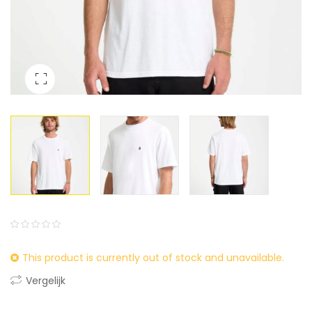
0
5
0
This product is currently out of stock and unavailable.
out
of
Vergelijk
based
on