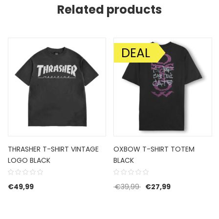
Related products
DEAL
AANBIEDING!
THRASHER T-SHIRT VINTAGE
OXBOW T-SHIRT TOTEM
LOGO BLACK
BLACK
Oorspronkelijke prijs w
Huidige prijs is
€
49,99
€
39,99
€
27,99