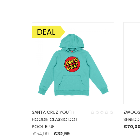
DEAL
AANBIEDING!
SANTA CRUZ YOUTH
ZWOOS
HOODIE CLASSIC DOT
SHREDD
POOL BLUE
€
70,0
Oorspronkelijke prijs was: €54,99.
Huidige prijs is: €32,99.
€
54,99
€
32,99