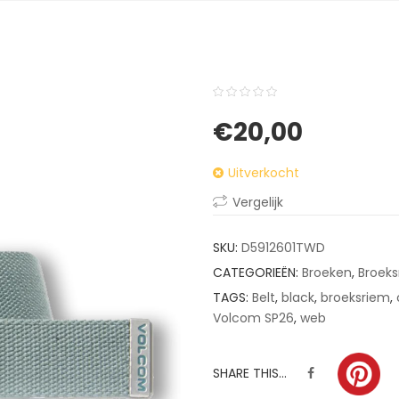
0
5
0
€
20,00
out
of
Uitverkocht
based
on
Vergelijk
customer
ratings
SKU:
D5912601TWD
CATEGORIEËN:
Broeken
,
Broek
TAGS:
Belt
,
black
,
broeksriem
,
Volcom SP26
,
web
SHARE THIS...