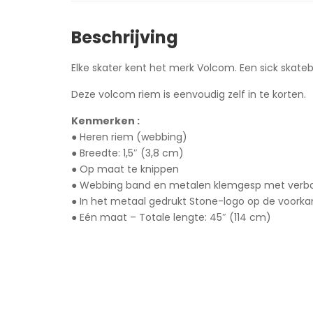
Beschrijving
Elke skater kent het merk Volcom. Een sick skateb
Deze volcom riem is eenvoudig zelf in te korten.
Kenmerken :
● Heren riem (webbing)
● Breedte: 1,5″ (3,8 cm)
● Op maat te knippen
● Webbing band en metalen klemgesp met verbo
● In het metaal gedrukt Stone-logo op de voork
● Eén maat – Totale lengte: 45″ (114 cm)