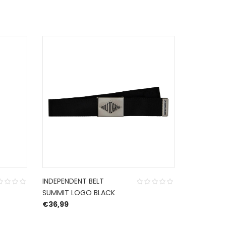
INDEPENDENT BELT
CHOPSTICK
SUMMIT LOGO BLACK
LOGO
€
36,99
€
14,00