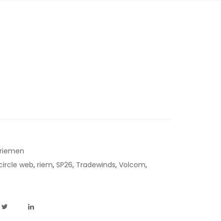
sriemen
circle web
,
riem
,
SP26
,
Tradewinds
,
Volcom
,