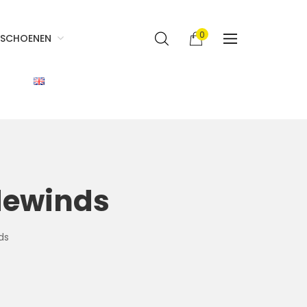
0
SCHOENEN
dewinds
ds