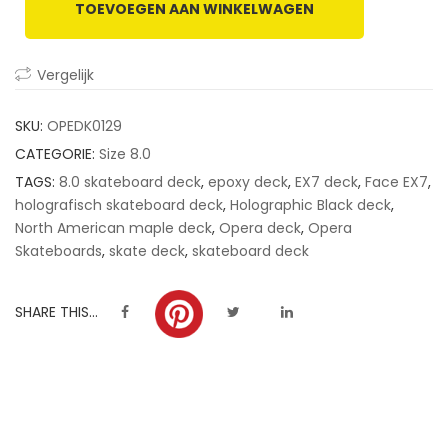
TOEVOEGEN AAN WINKELWAGEN
customer
ratings
Vergelijk
SKU:
OPEDK0129
CATEGORIE:
Size 8.0
TAGS:
8.0 skateboard deck
,
epoxy deck
,
EX7 deck
,
Face EX7
,
holografisch skateboard deck
,
Holographic Black deck
,
North American maple deck
,
Opera deck
,
Opera
Skateboards
,
skate deck
,
skateboard deck
SHARE THIS...